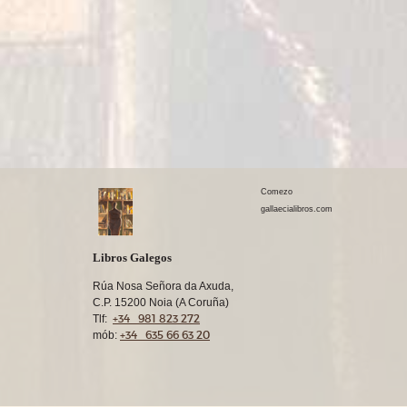
Comezo
gallaecialibros.com
Libros Galegos
Rúa Nosa Señora da Axuda,
C.P. 15200 Noia (A Coruña)
+34 981 823 272
Tlf:
+34 635 66 63 20
mób: