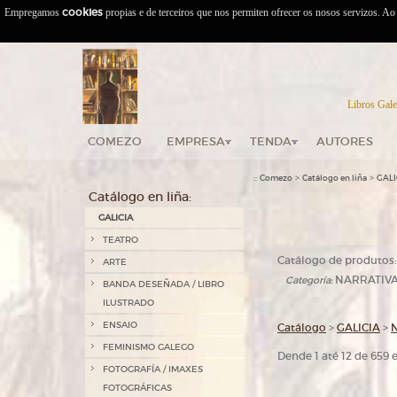
Empregamos
cookies
propias e de terceiros que nos permiten ofrecer os nosos servizos. A
Libros Gale
COMEZO
EMPRESA
TENDA
AUTORES
::
>
>
Comezo
Catálogo en liña
GALI
Catálogo en liña:
GALICIA
TEATRO
Catálogo de produtos:
ARTE
NARRATIV
Categoría:
BANDA DESEÑADA / LIBRO
ILUSTRADO
ENSAIO
Catálogo
>
GALICIA
>
FEMINISMO GALEGO
Dende 1 até 12 de 659
FOTOGRAFÍA / IMAXES
FOTOGRÁFICAS