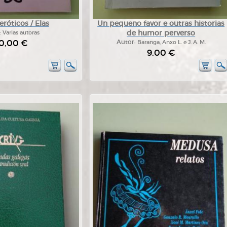
róticos / Elas
Un pequeno favor e outras historias
de humor perverso
:
Varias autoras
0,00 €
Autor:
Baranga, Anxo L. e J. A. M.
9,00 €