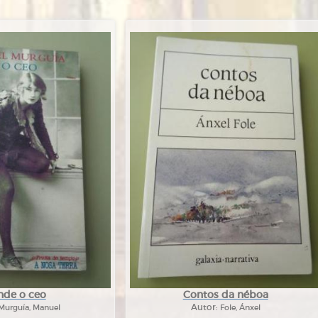
nde o ceo
Contos da néboa
Murguía, Manuel
Autor:
Fole, Ánxel