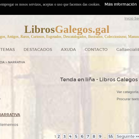
Máis información
o empregar os nosos servizos, aceptas o uso que facemos das cookies.
Inicio Se
Libros
Galegos.gal
gos, Antigos, Raros, Curiosos, Esgotados, Descatalogados, Ilustrados, Coleccionismo, Manuscr
TEMAS
DESTACADOS
AXUDA
CONTACTO
Gallaecial
>
CIA
NARRATIVA
Tenda en liña - Libros Galegos
Ver categoría:
A
Procurar texto
NARRATIVA
 elementos
2
3
4
5
6
7
8
9
55
Seguinte
>
1
...