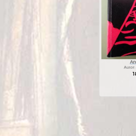
An
Autor
1