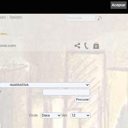
Aceptar
sión
Rexistro
|
itos, ...
ibros.com
0
:
Orde
Ver:
>