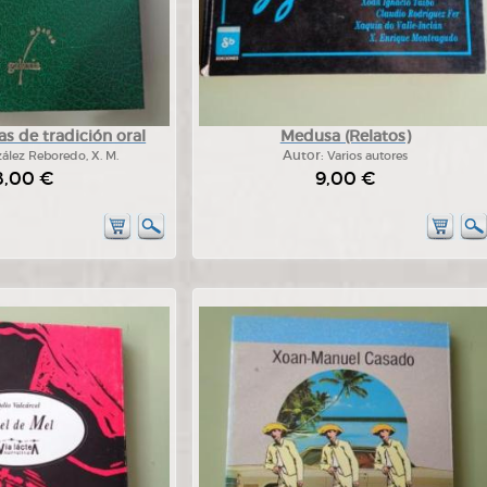
s de tradición oral
Medusa (Relatos)
ález Reboredo, X. M.
Autor:
Varios autores
8,00 €
9,00 €