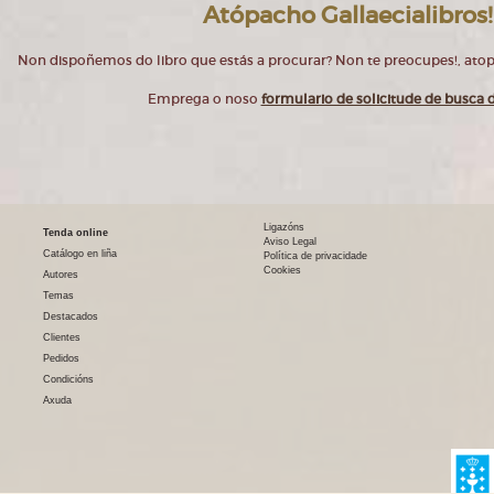
Atópacho Gallaecialibros!
Non dispoñemos do libro que estás a procurar? Non te preocupes!, at
Emprega o noso
formulario de solicitude de busca d
Ligazóns
Tenda online
Aviso Legal
Catálogo en liña
Política de privacidade
Cookies
Autores
Temas
Destacados
Clientes
Pedidos
Condicións
Axuda