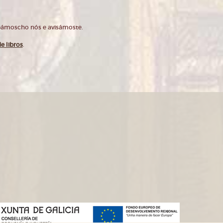
opámoscho nós e avisámoste.
e libros
.