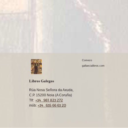
Comezo
gallaecialibros.com
Libros Galegos
Rúa Nosa Señora da Axuda,
C.P. 15200 Noia (A Coruña)
+34 981 823 272
Tlf:
+34 635 66 63 20
mób: