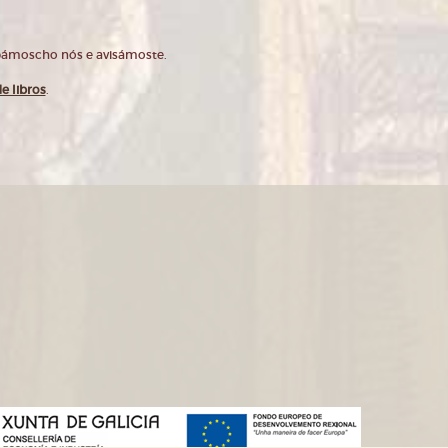
opámoscho nós e avisámoste.
e libros
.