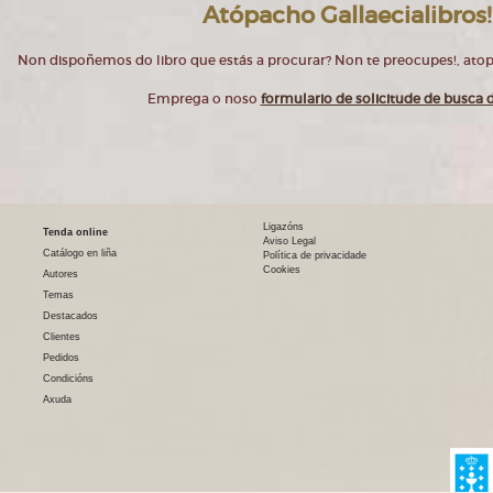
Atópacho Gallaecialibros!
Non dispoñemos do libro que estás a procurar? Non te preocupes!, at
Emprega o noso
formulario de solicitude de busca d
Ligazóns
Tenda online
Aviso Legal
Catálogo en liña
Política de privacidade
Cookies
Autores
Temas
Destacados
Clientes
Pedidos
Condicións
Axuda