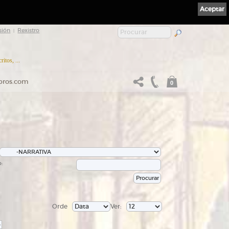
Aceptar
sión
Rexistro
|
itos, ...
ibros.com
0
:
Orde
Ver:
>