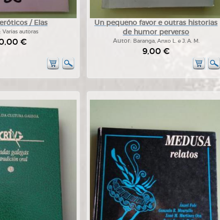
róticos / Elas
Un pequeno favor e outras historias
de humor perverso
:
Varias autoras
0,00 €
Autor:
Baranga, Anxo L. e J. A. M.
9,00 €