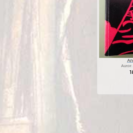
An
Autor
1