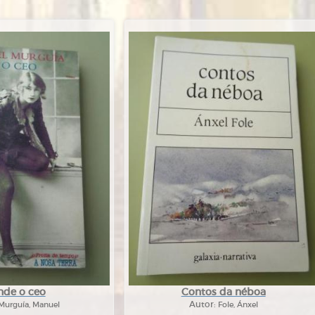
nde o ceo
Contos da néboa
Murguía, Manuel
Autor:
Fole, Ánxel