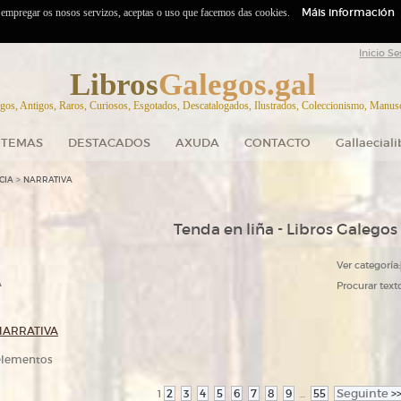
Máis información
o empregar os nosos servizos, aceptas o uso que facemos das cookies.
Inicio Se
Libros
Galegos.gal
gos, Antigos, Raros, Curiosos, Esgotados, Descatalogados, Ilustrados, Coleccionismo, Manuscr
TEMAS
DESTACADOS
AXUDA
CONTACTO
Gallaecial
>
CIA
NARRATIVA
Tenda en liña - Libros Galegos
Ver categoría:
A
Procurar texto
NARRATIVA
 elementos
2
3
4
5
6
7
8
9
55
Seguinte
>
1
...