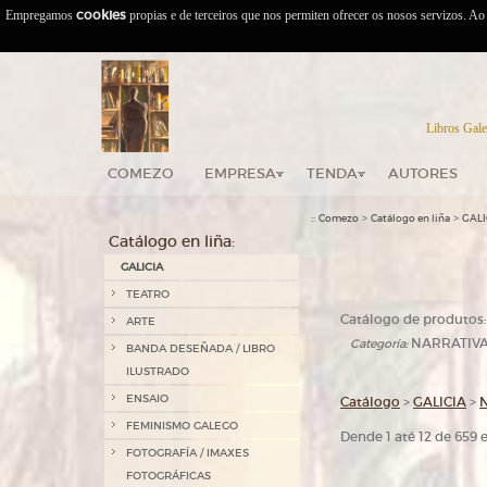
Empregamos
cookies
propias e de terceiros que nos permiten ofrecer os nosos servizos. A
Libros Gale
COMEZO
EMPRESA
TENDA
AUTORES
::
>
>
Comezo
Catálogo en liña
GALI
Catálogo en liña:
GALICIA
TEATRO
Catálogo de produtos:
ARTE
NARRATIV
Categoría:
BANDA DESEÑADA / LIBRO
ILUSTRADO
ENSAIO
Catálogo
>
GALICIA
>
FEMINISMO GALEGO
Dende 1 até 12 de 659
FOTOGRAFÍA / IMAXES
FOTOGRÁFICAS