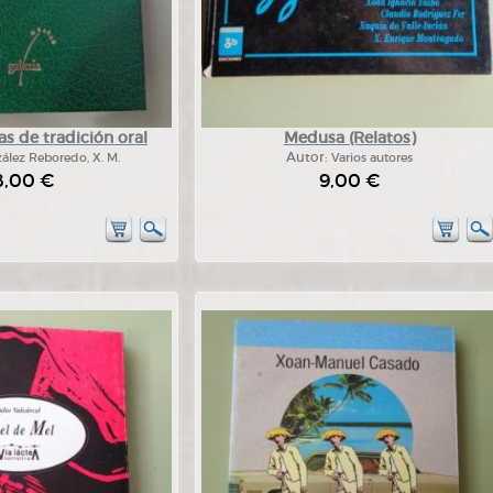
s de tradición oral
Medusa (Relatos)
ález Reboredo, X. M.
Autor:
Varios autores
8,00 €
9,00 €