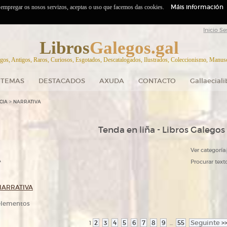
Máis información
o empregar os nosos servizos, aceptas o uso que facemos das cookies.
Inicio Se
Libros
Galegos.gal
gos, Antigos, Raros, Curiosos, Esgotados, Descatalogados, Ilustrados, Coleccionismo, Manuscr
TEMAS
DESTACADOS
AXUDA
CONTACTO
Gallaecial
>
CIA
NARRATIVA
Tenda en liña - Libros Galegos
Ver categoría:
A
Procurar texto
NARRATIVA
 elementos
2
3
4
5
6
7
8
9
55
Seguinte
>
1
...