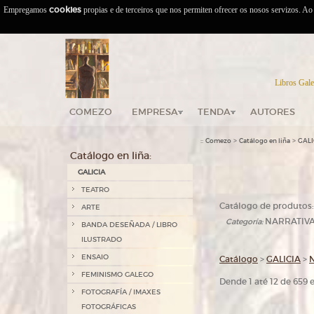
Empregamos
cookies
propias e de terceiros que nos permiten ofrecer os nosos servizos. A
Libros Gale
COMEZO
EMPRESA
TENDA
AUTORES
::
>
>
Comezo
Catálogo en liña
GALI
Catálogo en liña:
GALICIA
TEATRO
Catálogo de produtos:
ARTE
NARRATIV
Categoría:
BANDA DESEÑADA / LIBRO
ILUSTRADO
ENSAIO
Catálogo
>
GALICIA
>
FEMINISMO GALEGO
Dende 1 até 12 de 659
FOTOGRAFÍA / IMAXES
FOTOGRÁFICAS