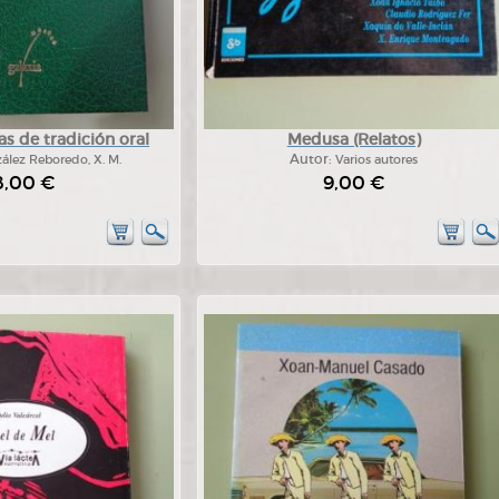
s de tradición oral
Medusa (Relatos)
ález Reboredo, X. M.
Autor:
Varios autores
8,00 €
9,00 €