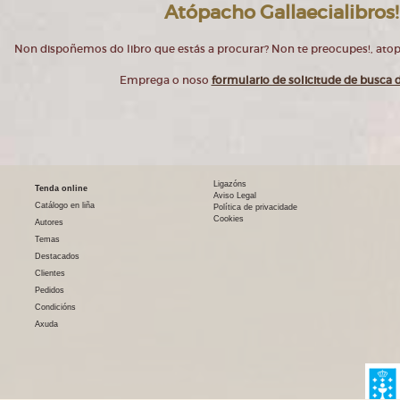
Atópacho Gallaecialibros!
Non dispoñemos do libro que estás a procurar? Non te preocupes!, at
Emprega o noso
formulario de solicitude de busca d
Ligazóns
Tenda online
Aviso Legal
Catálogo en liña
Política de privacidade
Cookies
Autores
Temas
Destacados
Clientes
Pedidos
Condicións
Axuda