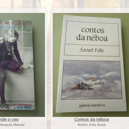
nde o ceo
Contos da néboa
Murguía, Manuel
Autor:
Fole, Ánxel