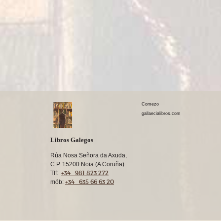
Comezo
gallaecialibros.com
Libros Galegos
Rúa Nosa Señora da Axuda,
C.P. 15200 Noia (A Coruña)
+34 981 823 272
Tlf:
+34 635 66 63 20
mób: