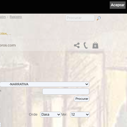
Aceptar
sión
Rexistro
|
itos, ...
ibros.com
0
:
Orde
Ver:
>