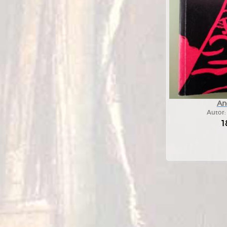
An
Autor
1