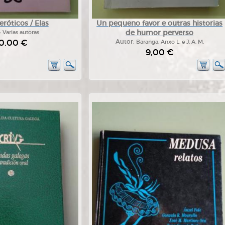
róticos / Elas
Un pequeno favor e outras historias
de humor perverso
:
Varias autoras
0,00 €
Autor:
Baranga, Anxo L. e J. A. M.
9,00 €