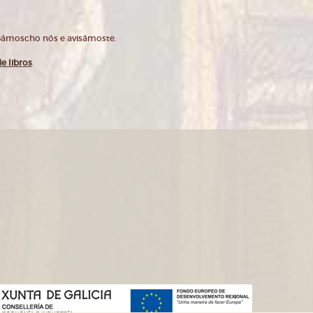
opámoscho nós e avisámoste.
e libros
.