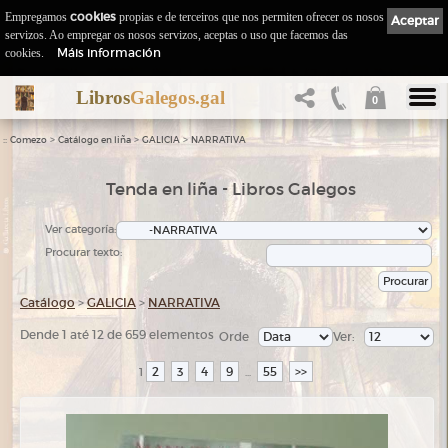
Empregamos
cookies
propias e de terceiros que nos permiten ofrecer os nosos
Aceptar
servizos. Ao empregar os nosos servizos, aceptas o uso que facemos das
Máis información
cookies.
Libros
Galegos.gal
0
::
>
>
>
Comezo
Catálogo en liña
GALICIA
NARRATIVA
Tenda en liña - Libros Galegos
Ver categoría:
Procurar texto:
Catálogo
>
GALICIA
>
NARRATIVA
Dende 1 até 12 de 659 elementos
Orde
Ver:
2
3
4
9
55
>>
1
...