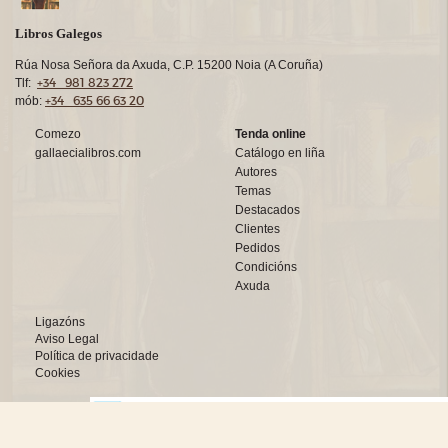
Libros Galegos
Rúa Nosa Señora da Axuda, C.P. 15200 Noia (A Coruña)
+34 981 823 272
Tlf:
+34 635 66 63 20
mób:
Comezo
Tenda online
gallaecialibros.com
Catálogo en liña
Autores
Temas
Destacados
Clientes
Pedidos
Condicións
Axuda
Ligazóns
Aviso Legal
Política de privacidade
Cookies