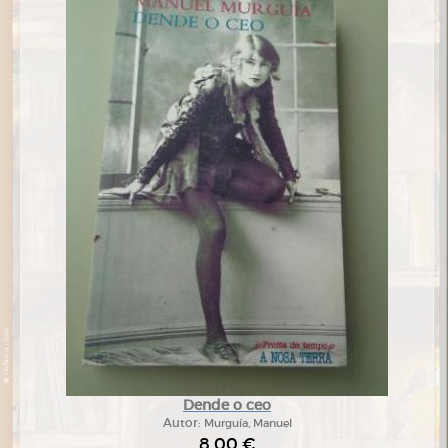
Dende o ceo
Autor:
Murguía, Manuel
8,00 €