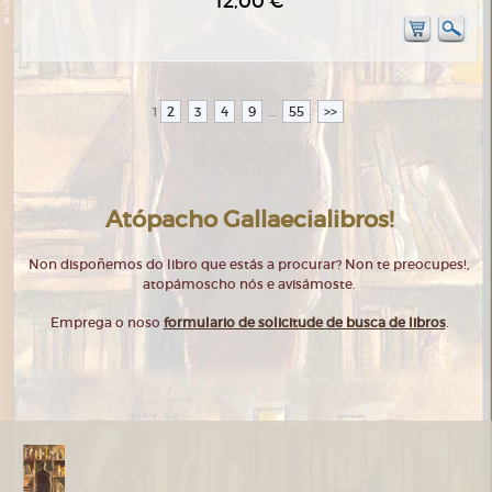
12,00 €
2
3
4
9
55
>>
1
...
Atópacho Gallaecialibros!
Non dispoñemos do libro que estás a procurar? Non te preocupes!,
atopámoscho nós e avisámoste.
Emprega o noso
formulario de solicitude de busca de libros
.