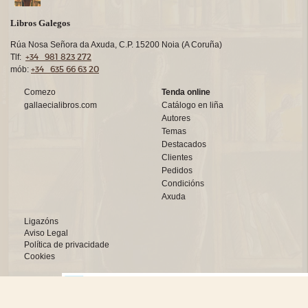
Libros Galegos
Rúa Nosa Señora da Axuda, C.P. 15200 Noia (A Coruña)
+34 981 823 272
Tlf:
+34 635 66 63 20
mób:
Comezo
Tenda online
gallaecialibros.com
Catálogo en liña
Autores
Temas
Destacados
Clientes
Pedidos
Condicións
Axuda
Ligazóns
Aviso Legal
Política de privacidade
Cookies