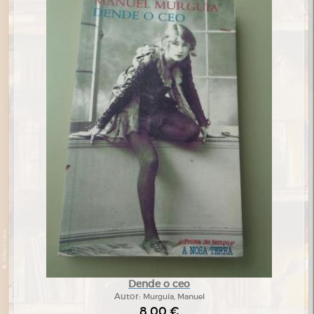
Dende o ceo
Autor:
Murguía, Manuel
8,00 €