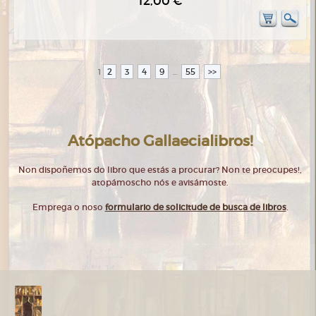
12,00 €
2
3
4
9
55
>>
1
...
Atópacho Gallaecialibros!
Non dispoñemos do libro que estás a procurar? Non te preocupes!,
atopámoscho nós e avisámoste.
Emprega o noso
formulario de solicitude de busca de libros
.