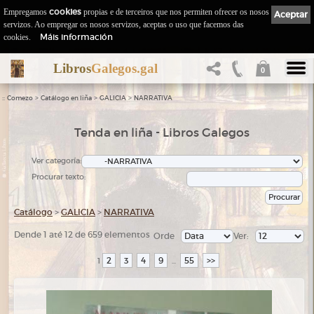
Empregamos
cookies
propias e de terceiros que nos permiten ofrecer os nosos
Aceptar
servizos. Ao empregar os nosos servizos, aceptas o uso que facemos das
Máis información
cookies.
Libros
Galegos.gal
0
::
>
>
>
Comezo
Catálogo en liña
GALICIA
NARRATIVA
Tenda en liña - Libros Galegos
Ver categoría:
Procurar texto:
Catálogo
>
GALICIA
>
NARRATIVA
Dende 1 até 12 de 659 elementos
Orde
Ver:
2
3
4
9
55
>>
1
...