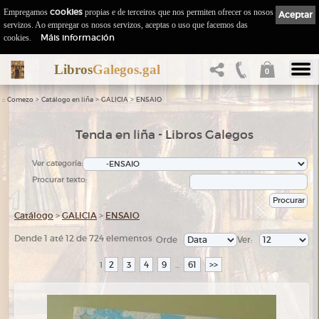
Empregamos
cookies
propias e de terceiros que nos permiten ofrecer os nosos
Aceptar
servizos. Ao empregar os nosos servizos, aceptas o uso que facemos das
Máis información
cookies.
Libros
Galegos.gal
0
::
>
>
>
Comezo
Catálogo en liña
GALICIA
ENSAIO
Tenda en liña - Libros Galegos
Ver categoría:
Procurar texto:
Catálogo
>
GALICIA
>
ENSAIO
Dende 1 até 12 de 724 elementos
Orde
Ver:
2
3
4
9
61
>>
1
...