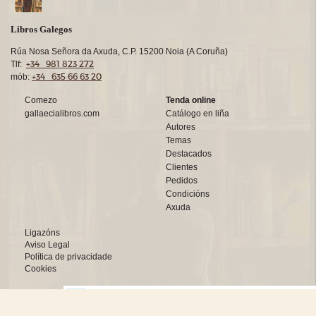
Libros Galegos
Rúa Nosa Señora da Axuda, C.P. 15200 Noia (A Coruña)
+34 981 823 272
Tlf:
+34 635 66 63 20
mób:
Comezo
Tenda online
gallaecialibros.com
Catálogo en liña
Autores
Temas
Destacados
Clientes
Pedidos
Condicións
Axuda
Ligazóns
Aviso Legal
Política de privacidade
Cookies