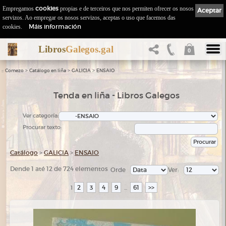
Empregamos
cookies
propias e de terceiros que nos permiten ofrecer os nosos
Aceptar
servizos. Ao empregar os nosos servizos, aceptas o uso que facemos das
Máis información
cookies.
Libros
Galegos.gal
0
::
>
>
>
Comezo
Catálogo en liña
GALICIA
ENSAIO
Tenda en liña - Libros Galegos
Ver categoría:
Procurar texto:
Catálogo
>
GALICIA
>
ENSAIO
Dende 1 até 12 de 724 elementos
Orde
Ver:
2
3
4
9
61
>>
1
...