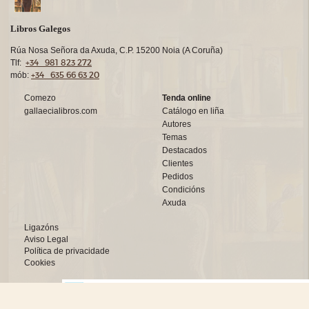
Libros Galegos
Rúa Nosa Señora da Axuda, C.P. 15200 Noia (A Coruña)
+34 981 823 272
Tlf:
+34 635 66 63 20
mób:
Comezo
Tenda online
gallaecialibros.com
Catálogo en liña
Autores
Temas
Destacados
Clientes
Pedidos
Condicións
Axuda
Ligazóns
Aviso Legal
Política de privacidade
Cookies