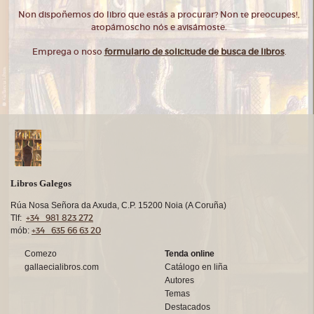
Non dispoñemos do libro que estás a procurar? Non te preocupes!,
atopámoscho nós e avisámoste.
Emprega o noso
formulario de solicitude de busca de libros
.
Libros Galegos
Rúa Nosa Señora da Axuda, C.P. 15200 Noia (A Coruña)
+34 981 823 272
Tlf:
+34 635 66 63 20
mób:
Comezo
Tenda online
gallaecialibros.com
Catálogo en liña
Autores
Temas
Destacados