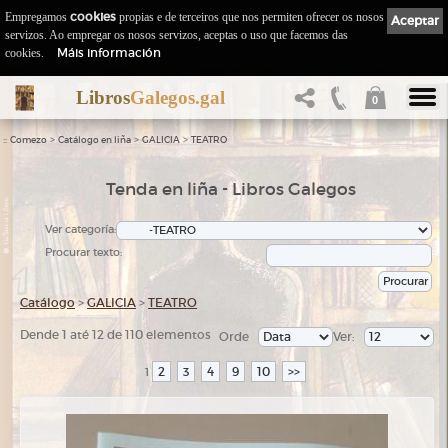
Empregamos
cookies
propias e de terceiros que nos permiten ofrecer os nosos
Aceptar
servizos. Ao empregar os nosos servizos, aceptas o uso que facemos das
Máis información
cookies.
Libros
Galegos.gal
0
::
>
>
>
Comezo
Catálogo en liña
GALICIA
TEATRO
Tenda en liña - Libros Galegos
Ver categoría:
Procurar texto:
Catálogo
>
GALICIA
>
TEATRO
Dende 1 até 12 de 110 elementos
Orde
Ver:
2
3
4
9
10
>>
1