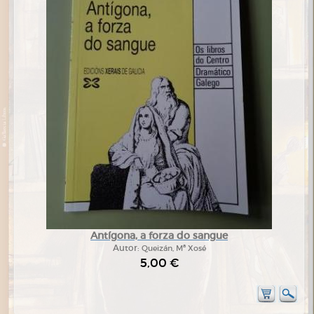
Antígona, a forza do sangue
Autor:
Queizán, Mª Xosé
5,00 €