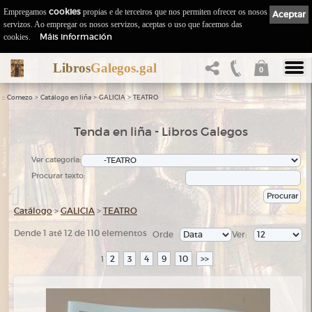
Empregamos
cookies
propias e de terceiros que nos permiten ofrecer os nosos
Aceptar
servizos. Ao empregar os nosos servizos, aceptas o uso que facemos das
Máis información
cookies.
Libros
Galegos.gal
0
::
>
>
>
Comezo
Catálogo en liña
GALICIA
TEATRO
Tenda en liña - Libros Galegos
Ver categoría:
Procurar texto:
Catálogo
>
GALICIA
>
TEATRO
Dende 1 até 12 de 110 elementos
Orde
Ver:
2
3
4
9
10
>>
1