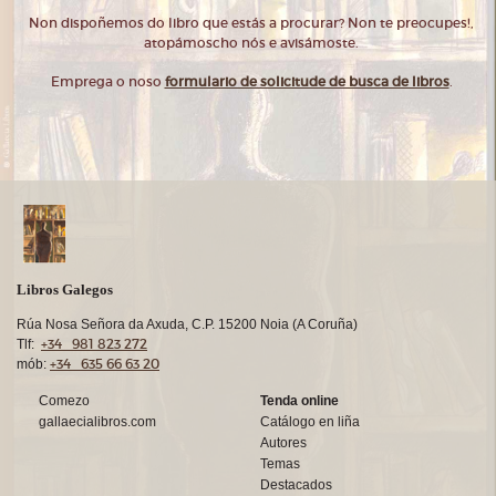
Non dispoñemos do libro que estás a procurar? Non te preocupes!,
atopámoscho nós e avisámoste.
Emprega o noso
formulario de solicitude de busca de libros
.
Libros Galegos
Rúa Nosa Señora da Axuda, C.P. 15200 Noia (A Coruña)
+34 981 823 272
Tlf:
+34 635 66 63 20
mób:
Comezo
Tenda online
gallaecialibros.com
Catálogo en liña
Autores
Temas
Destacados