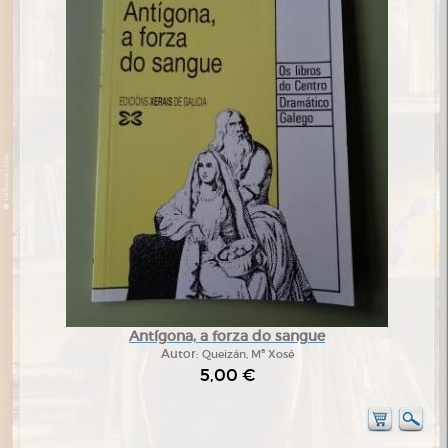
Antígona, a forza do sangue
Autor:
Queizán, Mª Xosé
5,00 €