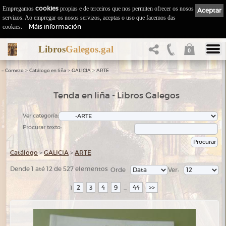
Empregamos
cookies
propias e de terceiros que nos permiten ofrecer os nosos
Aceptar
servizos. Ao empregar os nosos servizos, aceptas o uso que facemos das
Máis información
cookies.
Libros
Galegos.gal
0
::
>
>
>
Comezo
Catálogo en liña
GALICIA
ARTE
Tenda en liña - Libros Galegos
Ver categoría:
Procurar texto:
Catálogo
>
GALICIA
>
ARTE
Dende 1 até 12 de 527 elementos
Orde
Ver:
2
3
4
9
44
>>
1
...