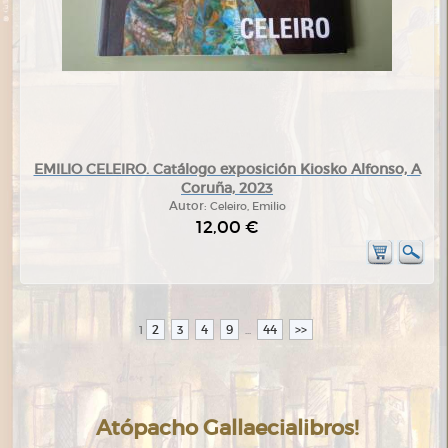
EMILIO CELEIRO. Catálogo exposición Kiosko Alfonso, A
Coruña, 2023
Autor:
Celeiro, Emilio
12,00 €
2
3
4
9
44
>>
1
...
Atópacho Gallaecialibros!