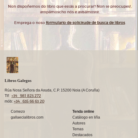
Non dispoñemos do libro que estás a procurar? Non te preocupes!,
atopámoscho nós e avisámoste.
Emprega o noso
formulario de solicitude de busca de libros
.
Libros Galegos
Rúa Nosa Señora da Axuda, C.P. 15200 Noia (A Coruña)
+34 981 823 272
Tlf:
+34 635 66 63 20
mób:
Comezo
Tenda online
gallaecialibros.com
Catálogo en liña
Autores
Temas
Destacados