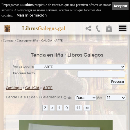
Empregamos
cookies
propias e de terceiros que nos permiten ofrecer os nosos
Aceptar
servizos. Ao empregar os nosos servizos, aceptas o uso que facemos das
Máis información
cookies.
Libros
Galegos.gal
0
::
>
>
>
Comezo
Catálogo en liña
GALICIA
ARTE
Tenda en liña - Libros Galegos
Ver categoría:
Procurar texto:
Catálogo
>
GALICIA
>
ARTE
Dende 1 até 12 de 527 elementos
Orde
Ver:
2
3
4
9
44
>>
1
...