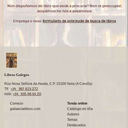
Non dispoñemos do libro que estás a procurar? Non te preocupes!,
atopámoscho nós e avisámoste.
Emprega o noso
formulario de solicitude de busca de libros
.
Libros Galegos
Rúa Nosa Señora da Axuda, C.P. 15200 Noia (A Coruña)
+34 981 823 272
Tlf:
+34 635 66 63 20
mób:
Comezo
Tenda online
gallaecialibros.com
Catálogo en liña
Autores
Temas
Destacados