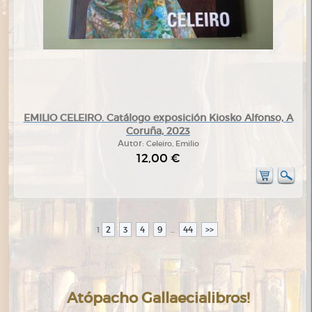
EMILIO CELEIRO. Catálogo exposición Kiosko Alfonso, A
Coruña, 2023
Autor:
Celeiro, Emilio
12,00 €
2
3
4
9
44
>>
1
...
Atópacho Gallaecialibros!