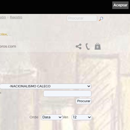
Aceptar
sión
Rexistro
|
itos, ...
ibros.com
0
:
Orde
Ver: