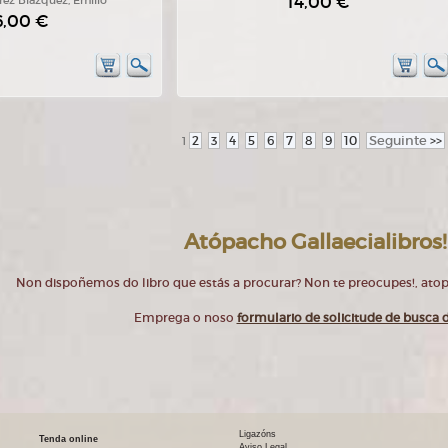
14,00 €
rez Blázquez, Emilio
6,00 €
2
3
4
5
6
7
8
9
10
Seguinte
>>
1
Atópacho Gallaecialibros!
Non dispoñemos do libro que estás a procurar? Non te preocupes!, at
Emprega o noso
formulario de solicitude de busca d
Ligazóns
Tenda online
Aviso Legal