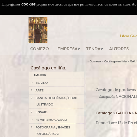
Empregamos
cookies
propias e de terceiros que nos permiten ofrecer os nosos servizos. A
Libros Gale
COMEZO
EMPRESA
TENDA
AUTORES
::
>
>
Comezo
Catálogo en liña
GALI
Catálogo en liña:
GALICIA
TEATRO
Catálogo de produtos:
ARTE
NACIONAL
Categoría:
BANDA DESEÑADA / LIBRO
ILUSTRADO
ENSAIO
Catálogo
>
GALICIA
>
FEMINISMO GALEGO
Dende 1 até 12 de 114 
FOTOGRAFÍA / IMAXES
FOTOGRÁFICAS