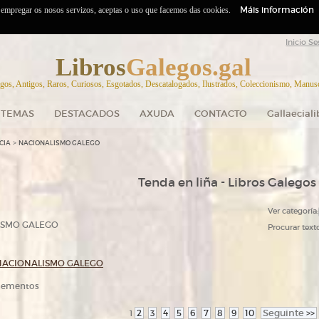
Máis información
o empregar os nosos servizos, aceptas o uso que facemos das cookies.
Inicio Se
Libros
Galegos.gal
gos, Antigos, Raros, Curiosos, Esgotados, Descatalogados, Ilustrados, Coleccionismo, Manuscr
TEMAS
DESTACADOS
AXUDA
CONTACTO
Gallaecial
>
CIA
NACIONALISMO GALEGO
Tenda en liña - Libros Galegos
Ver categoría:
ISMO GALEGO
Procurar texto
NACIONALISMO GALEGO
elementos
2
3
4
5
6
7
8
9
10
Seguinte
>>
1