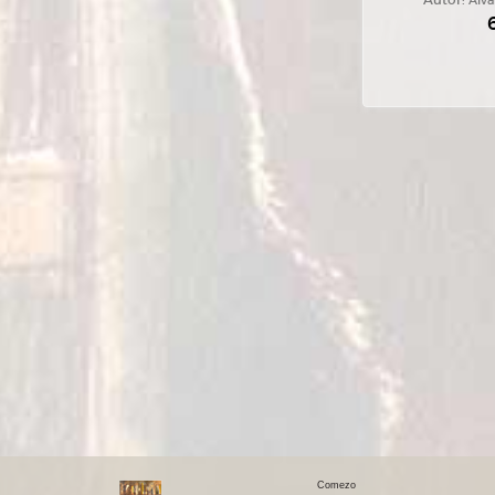
Autor:
Álva
Comezo