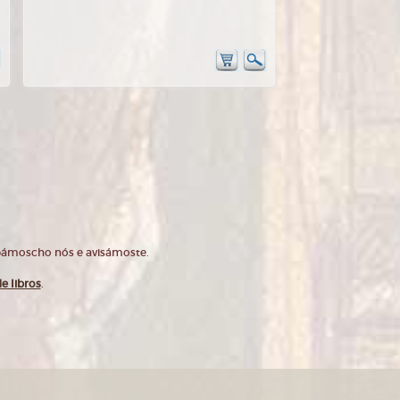
opámoscho nós e avisámoste.
e libros
.