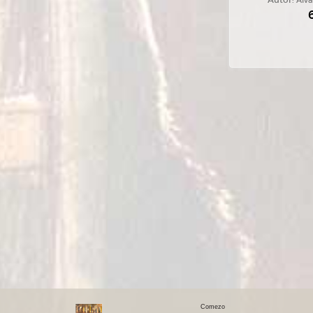
Autor:
Álva
Comezo