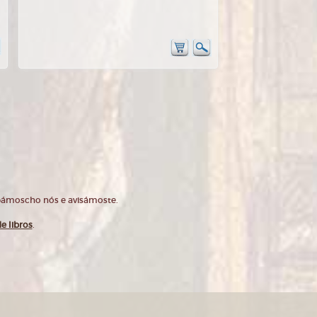
opámoscho nós e avisámoste.
e libros
.