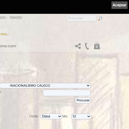
Aceptar
sión
Rexistro
|
itos, ...
ibros.com
0
:
Orde
Ver: