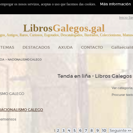
Máis información
o empregar os nosos servizos, aceptas o uso que facemos das cookies.
Inicio Se
Libros
Galegos.gal
gos, Antigos, Raros, Curiosos, Esgotados, Descatalogados, Ilustrados, Coleccionismo, Manuscr
TEMAS
DESTACADOS
AXUDA
CONTACTO
Gallaecial
>
CIA
NACIONALISMO GALEGO
Tenda en liña - Libros Galegos
Ver categoría:
ISMO GALEGO
Procurar texto
NACIONALISMO GALEGO
elementos
2
3
4
5
6
7
8
9
10
Seguinte
>>
1