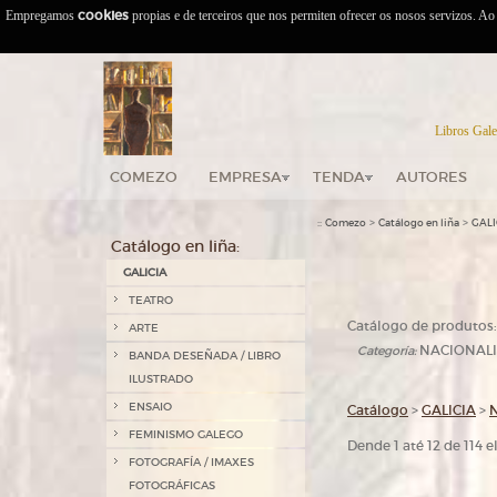
Empregamos
cookies
propias e de terceiros que nos permiten ofrecer os nosos servizos. A
Libros Gale
COMEZO
EMPRESA
TENDA
AUTORES
::
>
>
Comezo
Catálogo en liña
GALI
Catálogo en liña:
GALICIA
TEATRO
Catálogo de produtos:
ARTE
NACIONAL
Categoría:
BANDA DESEÑADA / LIBRO
ILUSTRADO
ENSAIO
Catálogo
>
GALICIA
>
FEMINISMO GALEGO
Dende 1 até 12 de 114 
FOTOGRAFÍA / IMAXES
FOTOGRÁFICAS