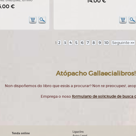
14,00 €
rez Blázquez, Emilio
6,00 €
2
3
4
5
6
7
8
9
10
Seguinte
>>
1
Atópacho Gallaecialibros!
Non dispoñemos do libro que estás a procurar? Non te preocupes!, at
Emprega o noso
formulario de solicitude de busca d
Ligazóns
Tenda online
Aviso Legal