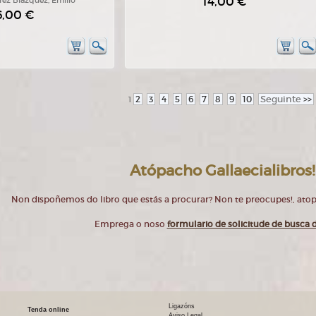
14,00 €
rez Blázquez, Emilio
6,00 €
2
3
4
5
6
7
8
9
10
Seguinte
>>
1
Atópacho Gallaecialibros!
Non dispoñemos do libro que estás a procurar? Non te preocupes!, at
Emprega o noso
formulario de solicitude de busca d
Ligazóns
Tenda online
Aviso Legal