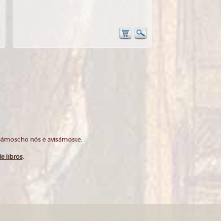
opámoscho nós e avisámoste.
e libros
.