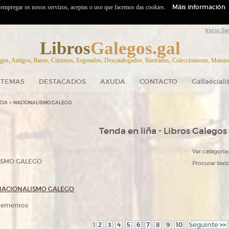
Máis información
o empregar os nosos servizos, aceptas o uso que facemos das cookies.
Inicio Se
Libros
Galegos.gal
gos, Antigos, Raros, Curiosos, Esgotados, Descatalogados, Ilustrados, Coleccionismo, Manuscr
TEMAS
DESTACADOS
AXUDA
CONTACTO
Gallaecial
>
CIA
NACIONALISMO GALEGO
Tenda en liña - Libros Galegos
Ver categoría:
ISMO GALEGO
Procurar texto
NACIONALISMO GALEGO
elementos
2
3
4
5
6
7
8
9
10
Seguinte
>>
1