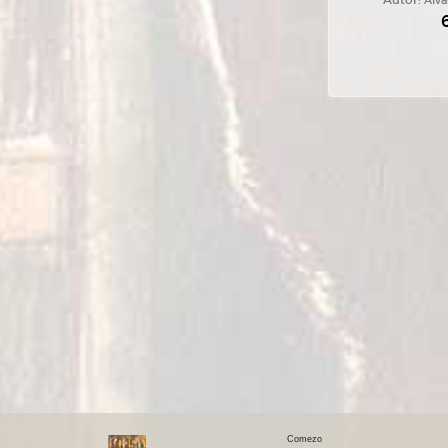
Autor:
Álva
Comezo