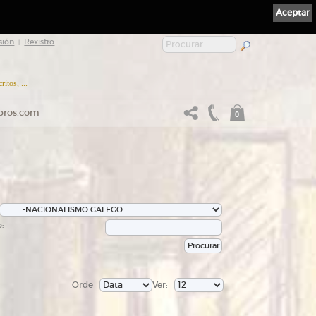
Aceptar
sión
Rexistro
|
itos, ...
ibros.com
0
:
Orde
Ver: