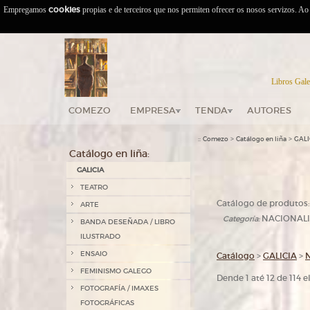
Empregamos
cookies
propias e de terceiros que nos permiten ofrecer os nosos servizos. A
Libros Gale
COMEZO
EMPRESA
TENDA
AUTORES
::
>
>
Comezo
Catálogo en liña
GALI
Catálogo en liña:
GALICIA
TEATRO
Catálogo de produtos:
ARTE
NACIONAL
Categoría:
BANDA DESEÑADA / LIBRO
ILUSTRADO
ENSAIO
Catálogo
>
GALICIA
>
FEMINISMO GALEGO
Dende 1 até 12 de 114 
FOTOGRAFÍA / IMAXES
FOTOGRÁFICAS