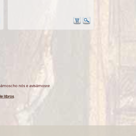
opámoscho nós e avisámoste.
e libros
.