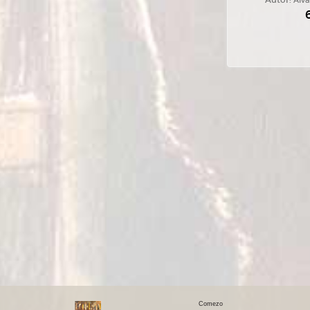
Autor:
Álva
Comezo