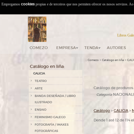
Empregamos
cookies
propias e de terceiros que nos permiten ofrecer os nosos servizos. A
Libros Gale
COMEZO
EMPRESA
TENDA
AUTORES
::
>
>
Comezo
Catálogo en liña
GALI
Catálogo en liña:
GALICIA
TEATRO
Catálogo de produtos:
ARTE
NACIONAL
Categoría:
BANDA DESEÑADA / LIBRO
ILUSTRADO
ENSAIO
Catálogo
>
GALICIA
>
FEMINISMO GALEGO
Dende 1 até 12 de 114 
FOTOGRAFÍA / IMAXES
FOTOGRÁFICAS