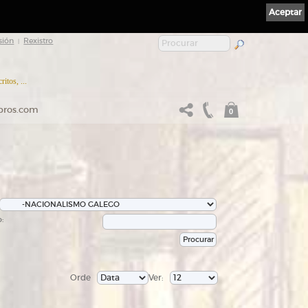
Aceptar
sión
Rexistro
|
itos, ...
ibros.com
0
:
Orde
Ver: