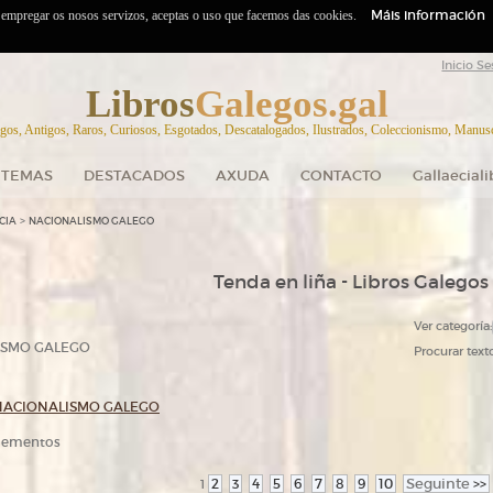
Máis información
o empregar os nosos servizos, aceptas o uso que facemos das cookies.
Inicio Se
Libros
Galegos.gal
gos, Antigos, Raros, Curiosos, Esgotados, Descatalogados, Ilustrados, Coleccionismo, Manuscr
TEMAS
DESTACADOS
AXUDA
CONTACTO
Gallaecial
>
CIA
NACIONALISMO GALEGO
Tenda en liña - Libros Galegos
Ver categoría:
ISMO GALEGO
Procurar texto
NACIONALISMO GALEGO
elementos
2
3
4
5
6
7
8
9
10
Seguinte
>>
1