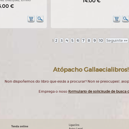
14,00 €
rez Blázquez, Emilio
6,00 €
2
3
4
5
6
7
8
9
10
Seguinte
>>
1
Atópacho Gallaecialibros!
Non dispoñemos do libro que estás a procurar? Non te preocupes!, at
Emprega o noso
formulario de solicitude de busca d
Ligazóns
Tenda online
Aviso Legal