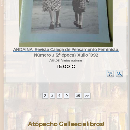
ANDAINA. Revista Galega de Pensamento Feminista.
Número 3 (2ª época). Xullo 1992
Autor:
Varias autoras
15,00 €
2
3
4
9
39
>>
1
...
Atópacho Gallaecialibros!