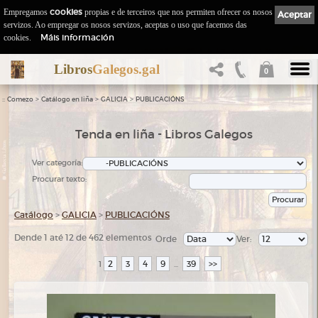
Empregamos
cookies
propias e de terceiros que nos permiten ofrecer os nosos
Aceptar
servizos. Ao empregar os nosos servizos, aceptas o uso que facemos das
Máis información
cookies.
Libros
Galegos.gal
0
::
>
>
>
Comezo
Catálogo en liña
GALICIA
PUBLICACIÓNS
Tenda en liña - Libros Galegos
Ver categoría:
Procurar texto:
Catálogo
>
GALICIA
>
PUBLICACIÓNS
Dende 1 até 12 de 462 elementos
Orde
Ver:
2
3
4
9
39
>>
1
...