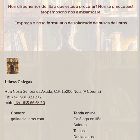
Non dispoñemos do libro que estás a procurar? Non te preocupes!,
atopámoscho nós e avisámoste.
Emprega o noso
formulario de solicitude de busca de libros
.
Libros Galegos
Rúa Nosa Señora da Axuda, C.P. 15200 Noia (A Coruña)
+34 981 823 272
Tlf:
+34 635 66 63 20
mób:
Comezo
Tenda online
gallaecialibros.com
Catálogo en liña
Autores
Temas
Destacados