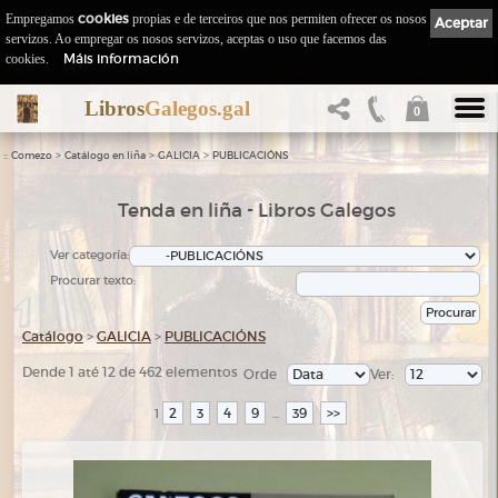
Empregamos
cookies
propias e de terceiros que nos permiten ofrecer os nosos
Aceptar
servizos. Ao empregar os nosos servizos, aceptas o uso que facemos das
Máis información
cookies.
Libros
Galegos.gal
0
::
>
>
>
Comezo
Catálogo en liña
GALICIA
PUBLICACIÓNS
Tenda en liña - Libros Galegos
Ver categoría:
Procurar texto:
Catálogo
>
GALICIA
>
PUBLICACIÓNS
Dende 1 até 12 de 462 elementos
Orde
Ver:
2
3
4
9
39
>>
1
...