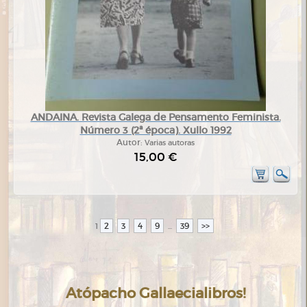
ANDAINA. Revista Galega de Pensamento Feminista.
Número 3 (2ª época). Xullo 1992
Autor:
Varias autoras
15,00 €
2
3
4
9
39
>>
1
...
Atópacho Gallaecialibros!