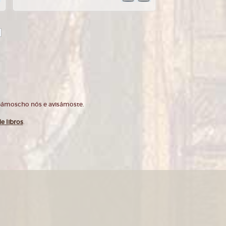
opámoscho nós e avisámoste.
e libros
.