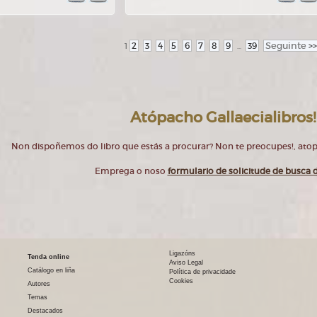
2
3
4
5
6
7
8
9
39
Seguinte
>>
1
...
Atópacho Gallaecialibros!
Non dispoñemos do libro que estás a procurar? Non te preocupes!, at
Emprega o noso
formulario de solicitude de busca d
Ligazóns
Tenda online
Aviso Legal
Catálogo en liña
Política de privacidade
Cookies
Autores
Temas
Destacados