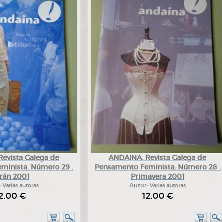
evista Galega de
ANDAINA. Revista Galega de
minista. Número 29 .
Pensamento Feminista. Número 28 .
rán 2001
Primavera 2001
:
Varias autoras
Autor:
Varias autoras
2,00 €
12,00 €