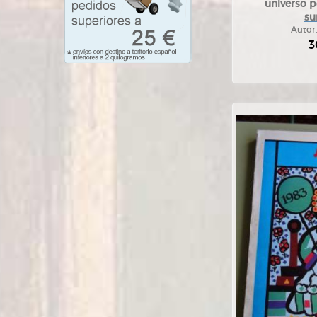
universo 
su
Autor
3