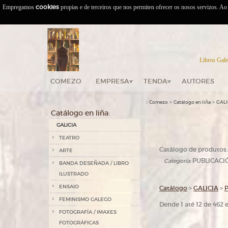
Empregamos
cookies
propias e de terceiros que nos permiten ofrecer os nosos servizos. A
Libros Gale
COMEZO
EMPRESA
TENDA
AUTORES
::
>
>
Comezo
Catálogo en liña
GALI
Catálogo en liña:
GALICIA
TEATRO
Catálogo de produtos:
ARTE
PUBLICACI
Categoría:
BANDA DESEÑADA / LIBRO
ILUSTRADO
ENSAIO
Catálogo
>
GALICIA
>
FEMINISMO GALEGO
Dende 1 até 12 de 462
FOTOGRAFÍA / IMAXES
FOTOGRÁFICAS