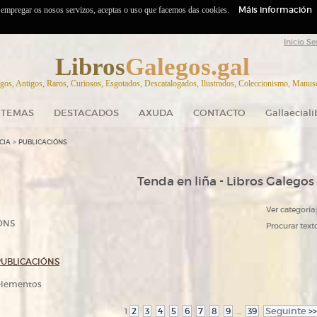
Máis información
o empregar os nosos servizos, aceptas o uso que facemos das cookies.
Inicio Se
Libros
Galegos.gal
gos, Antigos, Raros, Curiosos, Esgotados, Descatalogados, Ilustrados, Coleccionismo, Manuscr
TEMAS
DESTACADOS
AXUDA
CONTACTO
Gallaecial
>
CIA
PUBLICACIÓNS
Tenda en liña - Libros Galegos
Ver categoría:
ÓNS
Procurar texto
PUBLICACIÓNS
 elementos
2
3
4
5
6
7
8
9
39
Seguinte
>>
1
...