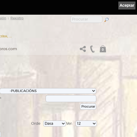
Aceptar
sión
Rexistro
|
itos, ...
ibros.com
0
:
Orde
Ver: