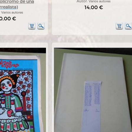
policromo de una
Autor:
Varios autores
14,00 €
rrealista)
:
Varios autores
0,00 €