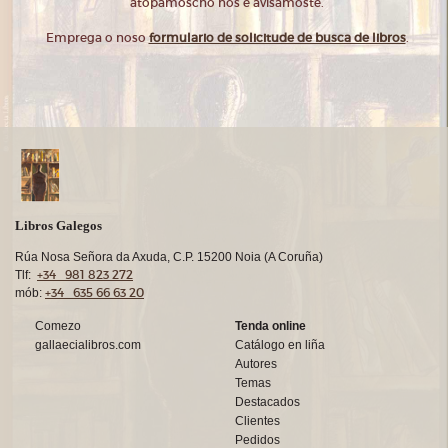
atopámoscho nós e avisámoste.
Emprega o noso
formulario de solicitude de busca de libros
.
Libros Galegos
Rúa Nosa Señora da Axuda, C.P. 15200 Noia (A Coruña)
+34 981 823 272
Tlf:
+34 635 66 63 20
mób:
Comezo
Tenda online
gallaecialibros.com
Catálogo en liña
Autores
Temas
Destacados
Clientes
Pedidos