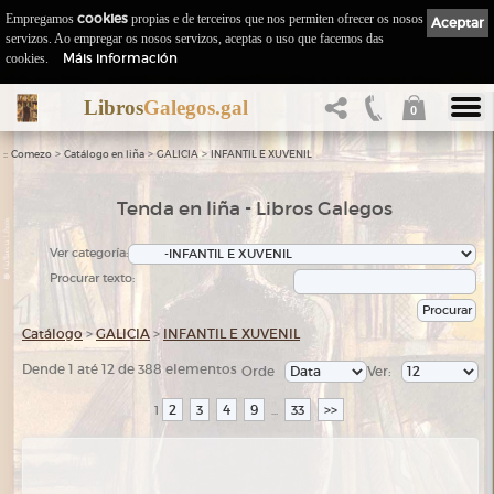
Empregamos
cookies
propias e de terceiros que nos permiten ofrecer os nosos
Aceptar
servizos. Ao empregar os nosos servizos, aceptas o uso que facemos das
Máis información
cookies.
Libros
Galegos.gal
0
::
>
>
>
Comezo
Catálogo en liña
GALICIA
INFANTIL E XUVENIL
Tenda en liña - Libros Galegos
Ver categoría:
Procurar texto:
Catálogo
>
GALICIA
>
INFANTIL E XUVENIL
Dende 1 até 12 de 388 elementos
Orde
Ver:
2
3
4
9
33
>>
1
...