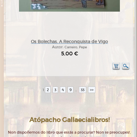
Os Bolechas. A Reconquista de Vigo
Autor:
Carreiro, Pepe
5,00 €
2
3
4
9
33
>>
1
...
Atópacho Gallaecialibros!
Non dispoñemos do libro que estás a procurar? Non te preocupes!,