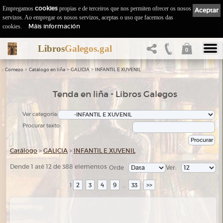
Empregamos
cookies
propias e de terceiros que nos permiten ofrecer os nosos
Aceptar
servizos. Ao empregar os nosos servizos, aceptas o uso que facemos das
Máis información
cookies.
Libros
Galegos.gal
0
::
>
>
>
Comezo
Catálogo en liña
GALICIA
INFANTIL E XUVENIL
Tenda en liña - Libros Galegos
Ver categoría:
Procurar texto:
Catálogo
>
GALICIA
>
INFANTIL E XUVENIL
Dende 1 até 12 de 388 elementos
Orde
Ver:
2
3
4
9
33
>>
1
...