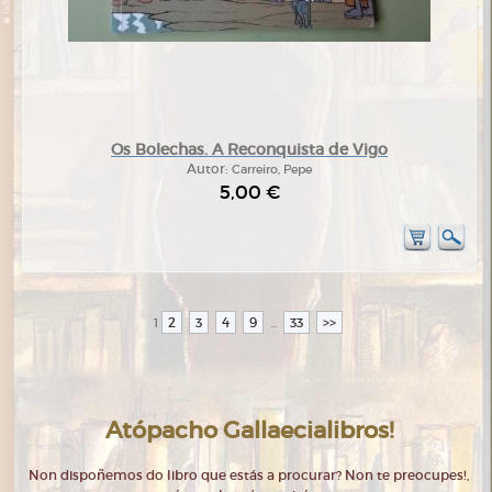
Os Bolechas. A Reconquista de Vigo
Autor:
Carreiro, Pepe
5,00 €
2
3
4
9
33
>>
1
...
Atópacho Gallaecialibros!
Non dispoñemos do libro que estás a procurar? Non te preocupes!,