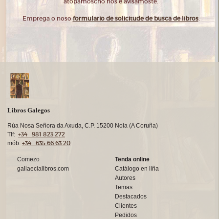
atopámoscho nós e avisámoste.
Emprega o noso
formulario de solicitude de busca de libros
.
Libros Galegos
Rúa Nosa Señora da Axuda, C.P. 15200 Noia (A Coruña)
+34 981 823 272
Tlf:
+34 635 66 63 20
mób:
Comezo
Tenda online
gallaecialibros.com
Catálogo en liña
Autores
Temas
Destacados
Clientes
Pedidos