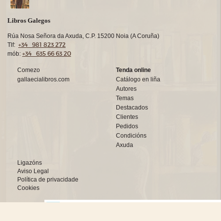
Libros Galegos
Rúa Nosa Señora da Axuda, C.P. 15200 Noia (A Coruña)
+34 981 823 272
Tlf:
+34 635 66 63 20
mób:
Comezo
Tenda online
gallaecialibros.com
Catálogo en liña
Autores
Temas
Destacados
Clientes
Pedidos
Condicións
Axuda
Ligazóns
Aviso Legal
Política de privacidade
Cookies