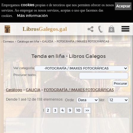
Empregamos
cookies
propias e de terceiros que nos permiten ofrecer os nosos
Aceptar
servizos. Ao empregar os nosos servizos, aceptas o uso que facemos das
Máis información
cookies.
Libros
Galegos.gal
0
::
>
>
>
Comezo
Catálogo en liña
GALICIA
FOTOGRAFÍA / IMAXES FOTOGRÁFICAS
Tenda en liña - Libros Galegos
Ver categoría:
Procurar texto:
Catálogo
>
GALICIA
>
FOTOGRAFÍA / IMAXES FOTOGRÁFICAS
Dende 1 até 12 de 118 elementos
Orde
Ver:
2
3
4
9
10
>>
1