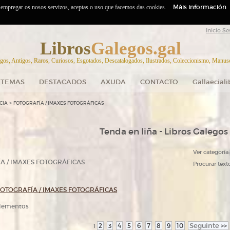
Máis información
o empregar os nosos servizos, aceptas o uso que facemos das cookies.
Inicio Se
Libros
Galegos.gal
gos, Antigos, Raros, Curiosos, Esgotados, Descatalogados, Ilustrados, Coleccionismo, Manuscr
TEMAS
DESTACADOS
AXUDA
CONTACTO
Gallaecial
>
CIA
FOTOGRAFÍA / IMAXES FOTOGRÁFICAS
Tenda en liña - Libros Galegos
Ver categoría:
A / IMAXES FOTOGRÁFICAS
Procurar texto
FOTOGRAFÍA / IMAXES FOTOGRÁFICAS
 elementos
2
3
4
5
6
7
8
9
10
Seguinte
>>
1