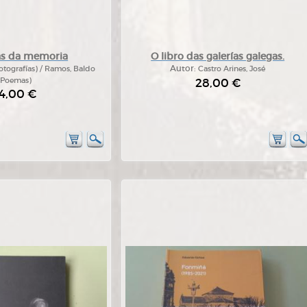
as da memoria
O libro das galerías galegas.
tografías) / Ramos, Baldo
Autor:
Castro Arines, José
(Poemas)
28,00 €
4,00 €