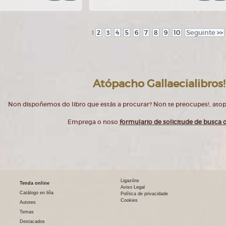
2
3
4
5
6
7
8
9
10
Seguinte
>>
1
Atópacho Gallaecialibros!
Non dispoñemos do libro que estás a procurar? Non te preocupes!, at
Emprega o noso
formulario de solicitude de busca d
Ligazóns
Tenda online
Aviso Legal
Catálogo en liña
Política de privacidade
Cookies
Autores
Temas
Destacados