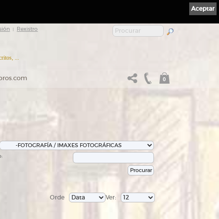
Aceptar
sión
Rexistro
|
itos, ...
ibros.com
0
:
Orde
Ver: