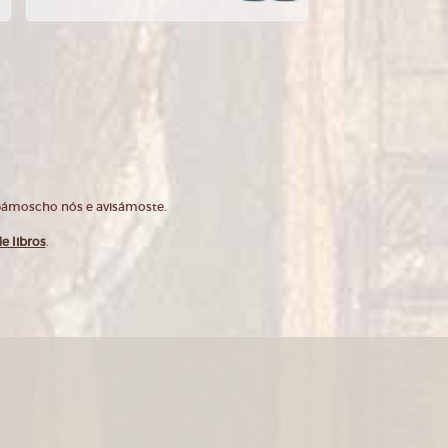
opámoscho nós e avisámoste.
e libros
.