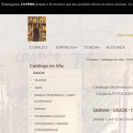
Empregamos
cookies
propias e de terceiros que nos permiten ofrecer os nosos servizos. A
Libros Gale
COMEZO
EMPRESA
TENDA
AUTORES
::
>
>
Comezo
Catálogo en liña
GALI
Catálogo en liña:
GALICIA
TEATRO
Catálogo de produtos:
ARTE
FOTOGRAFÍ
Categoría:
BANDA DESEÑADA / LIBRO
ILUSTRADO
ENSAIO
Catálogo
>
GALICIA
>
FEMINISMO GALEGO
Dende 1 até 12 de 118
FOTOGRAFÍA / IMAXES
FOTOGRÁFICAS