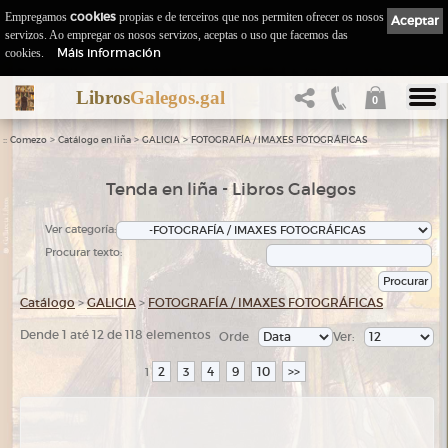
Empregamos
cookies
propias e de terceiros que nos permiten ofrecer os nosos
Aceptar
servizos. Ao empregar os nosos servizos, aceptas o uso que facemos das
Máis información
cookies.
Libros
Galegos.gal
0
::
>
>
>
Comezo
Catálogo en liña
GALICIA
FOTOGRAFÍA / IMAXES FOTOGRÁFICAS
Tenda en liña - Libros Galegos
Ver categoría:
Procurar texto:
Catálogo
>
GALICIA
>
FOTOGRAFÍA / IMAXES FOTOGRÁFICAS
Dende 1 até 12 de 118 elementos
Orde
Ver:
2
3
4
9
10
>>
1