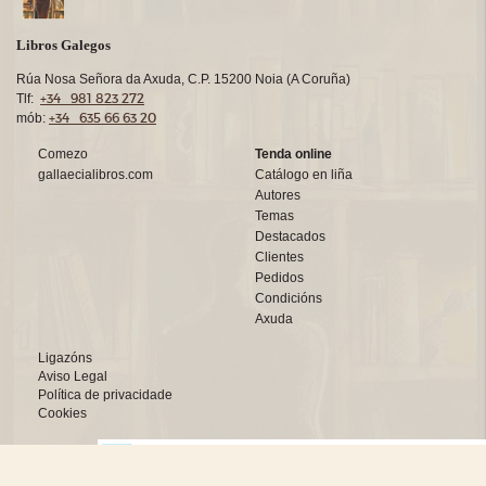
Libros Galegos
Rúa Nosa Señora da Axuda, C.P. 15200 Noia (A Coruña)
+34 981 823 272
Tlf:
+34 635 66 63 20
mób:
Comezo
Tenda online
gallaecialibros.com
Catálogo en liña
Autores
Temas
Destacados
Clientes
Pedidos
Condicións
Axuda
Ligazóns
Aviso Legal
Política de privacidade
Cookies