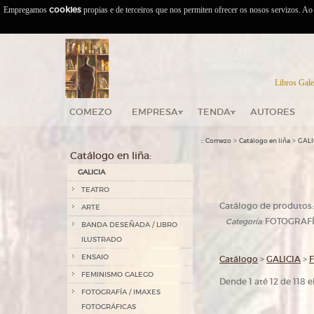
Empregamos
cookies
propias e de terceiros que nos permiten ofrecer os nosos servizos. A
Libros Gale
COMEZO
EMPRESA
TENDA
AUTORES
::
>
>
Comezo
Catálogo en liña
GALI
Catálogo en liña:
GALICIA
TEATRO
Catálogo de produtos:
ARTE
FOTOGRAFÍ
Categoría:
BANDA DESEÑADA / LIBRO
ILUSTRADO
ENSAIO
Catálogo
>
GALICIA
>
FEMINISMO GALEGO
Dende 1 até 12 de 118
FOTOGRAFÍA / IMAXES
FOTOGRÁFICAS