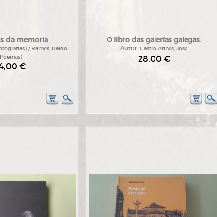
as da memoria
O libro das galerías galegas.
tografías) / Ramos, Baldo
Autor:
Castro Arines, José
(Poemas)
28,00 €
4,00 €