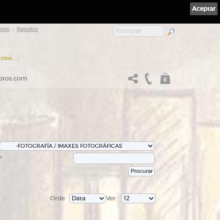
Aceptar
sión
Rexistro
|
itos, ...
ibros.com
0
:
Orde
Ver: