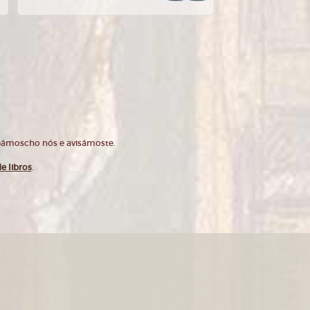
opámoscho nós e avisámoste.
e libros
.