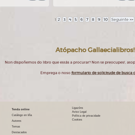
2
3
4
5
6
7
8
9
10
Seguinte
>>
1
Atópacho Gallaecialibros!
Non dispoñemos do libro que estás a procurar? Non te preocupes!, at
Emprega o noso
formulario de solicitude de busca d
Ligazóns
Tenda online
Aviso Legal
Catálogo en liña
Política de privacidade
Cookies
Autores
Temas
Destacados