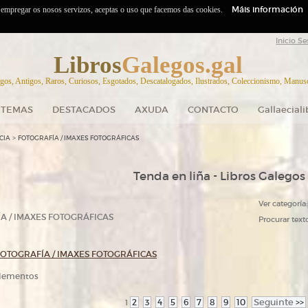
Máis información
o empregar os nosos servizos, aceptas o uso que facemos das cookies.
Inicio Se
Libros
Galegos.gal
gos, Antigos, Raros, Curiosos, Esgotados, Descatalogados, Ilustrados, Coleccionismo, Manuscr
TEMAS
DESTACADOS
AXUDA
CONTACTO
Gallaecial
>
CIA
FOTOGRAFÍA / IMAXES FOTOGRÁFICAS
Tenda en liña - Libros Galegos
Ver categoría:
A / IMAXES FOTOGRÁFICAS
Procurar texto
FOTOGRAFÍA / IMAXES FOTOGRÁFICAS
 elementos
2
3
4
5
6
7
8
9
10
Seguinte
>>
1