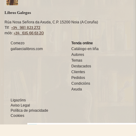
Libros Galegos
Rúa Nosa Señora da Axuda, C.P. 15200 Noia (A Coruña)
+34 981 823 272
Tlf:
+34 635 66 63 20
mób:
Comezo
Tenda online
gallaecialibros.com
Catálogo en liña
Autores
Temas
Destacados
Clientes
Pedidos
Condicións
Axuda
Ligazóns
Aviso Legal
Política de privacidade
Cookies