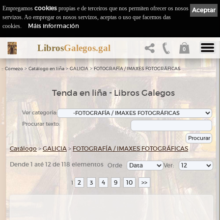
Empregamos
cookies
propias e de terceiros que nos permiten ofrecer os nosos
Aceptar
servizos. Ao empregar os nosos servizos, aceptas o uso que facemos das
Máis información
cookies.
Libros
Galegos.gal
0
::
>
>
>
Comezo
Catálogo en liña
GALICIA
FOTOGRAFÍA / IMAXES FOTOGRÁFICAS
Tenda en liña - Libros Galegos
Ver categoría:
Procurar texto:
Catálogo
>
GALICIA
>
FOTOGRAFÍA / IMAXES FOTOGRÁFICAS
Dende 1 até 12 de 118 elementos
Orde
Ver:
2
3
4
9
10
>>
1