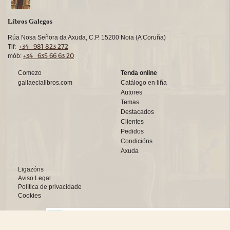
Libros Galegos
Rúa Nosa Señora da Axuda, C.P. 15200 Noia (A Coruña)
+34 981 823 272
Tlf:
+34 635 66 63 20
mób:
Comezo
Tenda online
gallaecialibros.com
Catálogo en liña
Autores
Temas
Destacados
Clientes
Pedidos
Condicións
Axuda
Ligazóns
Aviso Legal
Política de privacidade
Cookies