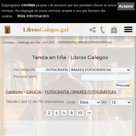
Empregamos
cookies
propias e de terceiros que nos permiten ofrecer os nosos
Aceptar
servizos. Ao empregar os nosos servizos, aceptas o uso que facemos das
Máis información
cookies.
Libros
Galegos.gal
0
::
>
>
>
Comezo
Catálogo en liña
GALICIA
FOTOGRAFÍA / IMAXES FOTOGRÁFICAS
Tenda en liña - Libros Galegos
Ver categoría:
Procurar texto:
Catálogo
>
GALICIA
>
FOTOGRAFÍA / IMAXES FOTOGRÁFICAS
Dende 1 até 12 de 118 elementos
Orde
Ver:
2
3
4
9
10
>>
1