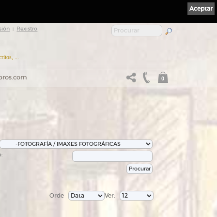
Aceptar
sión
Rexistro
|
itos, ...
ibros.com
0
:
Orde
Ver: