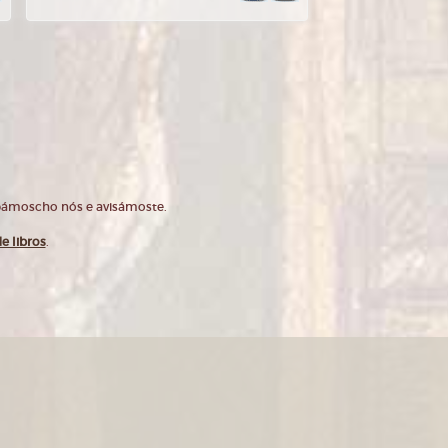
opámoscho nós e avisámoste.
e libros
.