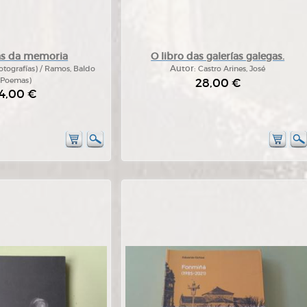
as da memoria
O libro das galerías galegas.
tografías) / Ramos, Baldo
Autor:
Castro Arines, José
(Poemas)
28,00 €
4,00 €