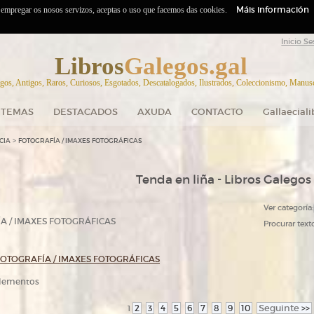
Máis información
o empregar os nosos servizos, aceptas o uso que facemos das cookies.
Inicio Se
Libros
Galegos.gal
gos, Antigos, Raros, Curiosos, Esgotados, Descatalogados, Ilustrados, Coleccionismo, Manuscr
TEMAS
DESTACADOS
AXUDA
CONTACTO
Gallaecial
>
CIA
FOTOGRAFÍA / IMAXES FOTOGRÁFICAS
Tenda en liña - Libros Galegos
Ver categoría:
A / IMAXES FOTOGRÁFICAS
Procurar texto
FOTOGRAFÍA / IMAXES FOTOGRÁFICAS
 elementos
2
3
4
5
6
7
8
9
10
Seguinte
>>
1