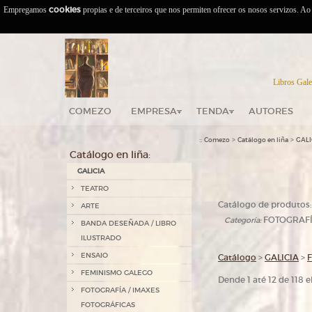
Empregamos
cookies
propias e de terceiros que nos permiten ofrecer os nosos servizos. A
Libros Gale
COMEZO
EMPRESA
TENDA
AUTORES
::
>
>
Comezo
Catálogo en liña
GALI
Catálogo en liña:
GALICIA
TEATRO
Catálogo de produtos:
ARTE
FOTOGRAFÍ
Categoría:
BANDA DESEÑADA / LIBRO
ILUSTRADO
ENSAIO
Catálogo
>
GALICIA
>
FEMINISMO GALEGO
Dende 1 até 12 de 118
FOTOGRAFÍA / IMAXES
FOTOGRÁFICAS