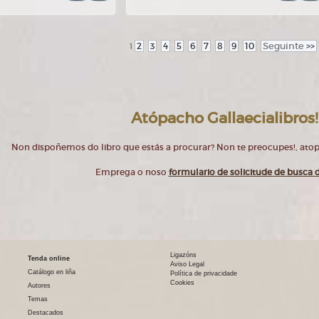
2
3
4
5
6
7
8
9
10
Seguinte
>>
1
Atópacho Gallaecialibros!
Non dispoñemos do libro que estás a procurar? Non te preocupes!, at
Emprega o noso
formulario de solicitude de busca d
Ligazóns
Tenda online
Aviso Legal
Catálogo en liña
Política de privacidade
Cookies
Autores
Temas
Destacados