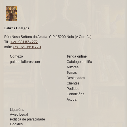
Libros Galegos
Rúa Nosa Señora da Axuda, C.P. 15200 Noia (A Coruña)
+34 981 823 272
Tlf:
+34 635 66 63 20
mób:
Comezo
Tenda online
gallaecialibros.com
Catálogo en liña
Autores
Temas
Destacados
Clientes
Pedidos
Condicións
Axuda
Ligazóns
Aviso Legal
Política de privacidade
Cookies