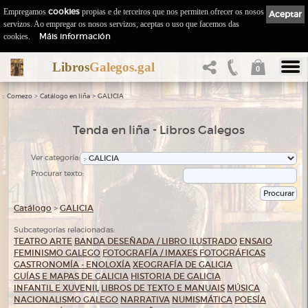
Empregamos
cookies
propias e de terceiros que nos permiten ofrecer os nosos
Aceptar
servizos. Ao empregar os nosos servizos, aceptas o uso que facemos das
Máis información
cookies.
Libros
Galegos.gal
0
::
>
>
Comezo
Catálogo en liña
GALICIA
Tenda en liña - Libros Galegos
Ver categoría:
Procurar texto:
Catálogo
>
GALICIA
Subcategorías relacionadas:
TEATRO
ARTE
BANDA DESEÑADA / LIBRO ILUSTRADO
ENSAIO
FEMINISMO GALEGO
FOTOGRAFÍA / IMAXES FOTOGRÁFICAS
GASTRONOMÍA - ENOLOXÍA
XEOGRAFÍA DE GALICIA
GUÍAS E MAPAS DE GALICIA
HISTORIA DE GALICIA
INFANTIL E XUVENIL
LIBROS DE TEXTO E MANUAIS
MÚSICA
NACIONALISMO GALEGO
NARRATIVA
NUMISMÁTICA
POESÍA