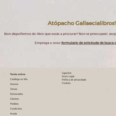
Atópacho Gallaecialibros!
Non dispoñemos do libro que estás a procurar? Non te preocupes!, at
Emprega o noso
formulario de solicitude de busca d
Ligazóns
Tenda online
Aviso Legal
Catálogo en liña
Política de privacidade
Cookies
Autores
Temas
Destacados
Clientes
Pedidos
Condicións
Axuda