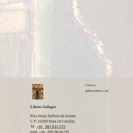
Comezo
gallaecialibros.com
Libros Galegos
Rúa Nosa Señora da Axuda,
C.P. 15200 Noia (A Coruña)
+34 981 823 272
Tlf:
+34 635 66 63 20
mób: