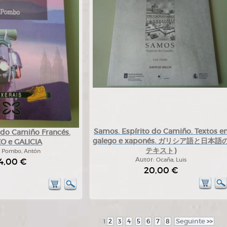
Samos. Espírito do Camiño. Textos e
 do Camiño Francés.
galego e xaponés. ガリシア語と日本語
O e GALICIA
テキスト)
:
Pombo, Antón
4,00 €
Autor:
Ocaña, Luis
20,00 €
2
3
4
5
6
7
8
Seguinte
>>
1