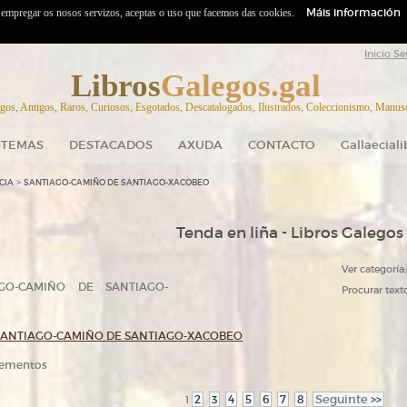
Máis información
o empregar os nosos servizos, aceptas o uso que facemos das cookies.
Inicio Se
Libros
Galegos.gal
gos, Antigos, Raros, Curiosos, Esgotados, Descatalogados, Ilustrados, Coleccionismo, Manuscr
TEMAS
DESTACADOS
AXUDA
CONTACTO
Gallaecial
>
CIA
SANTIAGO-CAMIÑO DE SANTIAGO-XACOBEO
Tenda en liña - Libros Galegos
Ver categoría:
O-CAMIÑO DE SANTIAGO-
Procurar texto
SANTIAGO-CAMIÑO DE SANTIAGO-XACOBEO
elementos
2
3
4
5
6
7
8
Seguinte
>>
1