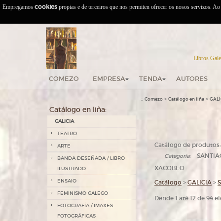
Empregamos
cookies
propias e de terceiros que nos permiten ofrecer os nosos servizos. A
Libros Gale
COMEZO
EMPRESA
TENDA
AUTORES
::
>
>
Comezo
Catálogo en liña
GALI
Catálogo en liña:
GALICIA
TEATRO
Catálogo de produtos:
ARTE
SANTIAG
Categoría:
BANDA DESEÑADA / LIBRO
XACOBEO
ILUSTRADO
ENSAIO
Catálogo
>
GALICIA
>
FEMINISMO GALEGO
Dende 1 até 12 de 94 
FOTOGRAFÍA / IMAXES
FOTOGRÁFICAS