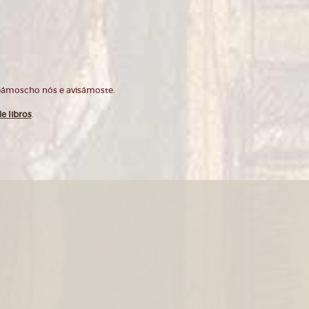
opámoscho nós e avisámoste.
e libros
.