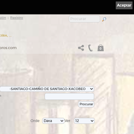
Aceptar
sión
Rexistro
|
itos, ...
ibros.com
0
:
Orde
Ver: